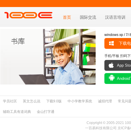
首页
国际交流
汉语言培训
windows xp / 7/ 8
下载电
手机/平板 扫码下
App St
Andro
学员社区
英文怎么说
下载9.0版
中小学教学系统
诚招代理
常见问
辅助工具有道词典
金山打字通
Copyright © 2005-2021 100
一百易科技有限公司
京ICP备