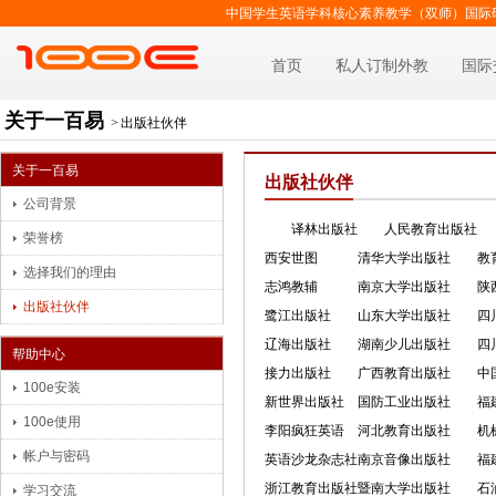
中国学生英语学科核心素养教学（双师）国际
首页
私人订制外教
国际
关于一百易
>
出版社伙伴
关于一百易
出版社伙伴
公司背景
译林出版社
人民教育出版社
荣誉榜
西安世图
清华大学出版社
教
选择我们的理由
志鸿教辅
南京大学出版社
陕
出版社伙伴
鹭江出版社
山东大学出版社
四
辽海出版社
湖南少儿出版社
四
帮助中心
接力出版社
广西教育出版社
中
100e安装
新世界出版社
国防工业出版社
福
100e使用
李阳疯狂英语
河北教育出版社
机
帐户与密码
英语沙龙杂志社
南京音像出版社
福
浙江教育出版社
暨南大学出版社
石
学习交流