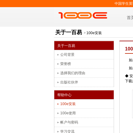
中国学生英
首
关于一百易
>
100e安装
关于一百易
10
公司背景
如
荣誉榜
如
选择我们的理由
◆ 
下载
出版社伙伴
帮助中心
100e安装
100e使用
帐户与密码
学习交流